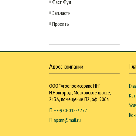
Фаст Фуд
Зап.части
Проекты
А
Г
дрес компании
л
ООО "Агропромсервис НН"
Гла
Н.Новгород, Московское шоссе,
Кат
213А, помещение П2, оф. 506а
Усл
+7-920-018-3777
Кон
apsnn@mail.ru