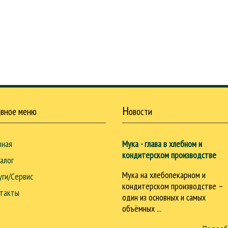
Н
авное меню
овости
вная
Мука - глава в хлебном и
кондитерском производстве
алог
Мука на хлебопекарном и
уги/Сервис
кондитерском производстве –
такты
один из основных и самых
объёмных ...