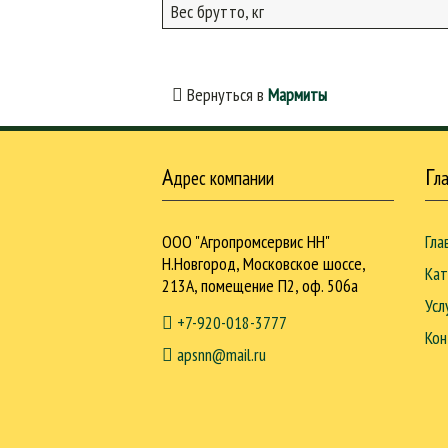
Вес брутто, кг
Вернуться в
Мармиты
А
Г
дрес компании
л
ООО "Агропромсервис НН"
Гла
Н.Новгород, Московское шоссе,
Кат
213А, помещение П2, оф. 506а
Усл
+7-920-018-3777
Кон
apsnn@mail.ru