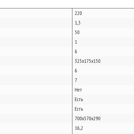
220
1,5
50
1
6
325х175х150
6
7
Нет
Есть
Есть
700х570х290
16,2