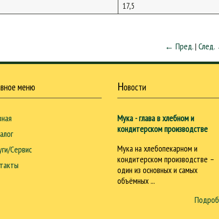
17,5
← Пред.
|
След.
Н
авное меню
овости
вная
Мука - глава в хлебном и
кондитерском производстве
алог
Мука на хлебопекарном и
уги/Сервис
кондитерском производстве –
такты
один из основных и самых
объёмных ...
Подроб