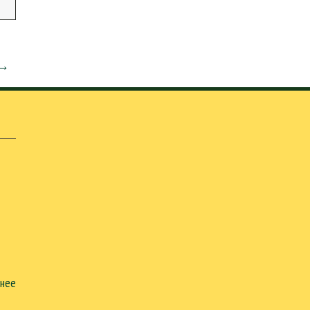
 →
нее