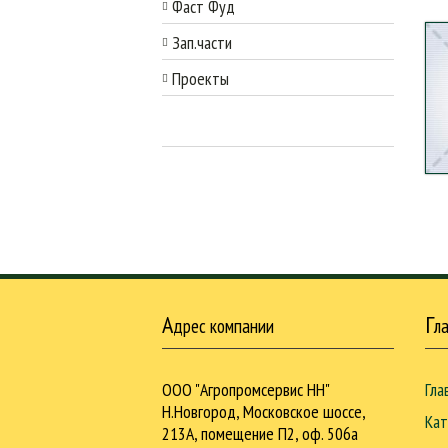
Фаст Фуд
Зап.части
Проекты
А
Г
дрес компании
л
ООО "Агропромсервис НН"
Гла
Н.Новгород, Московское шоссе,
Кат
213А, помещение П2, оф. 506а