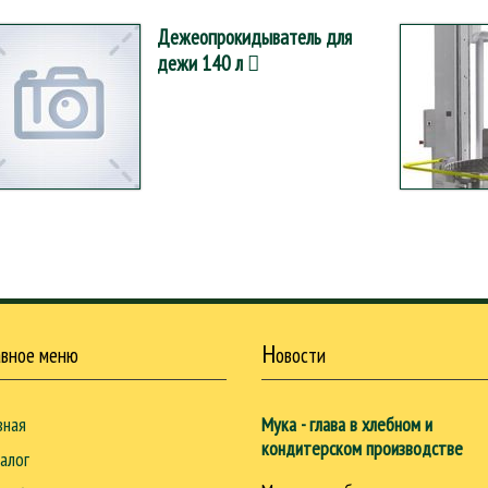
Дежеопрокидыватель для
дежи 140 л
Н
авное меню
овости
вная
Мука - глава в хлебном и
кондитерском производстве
алог