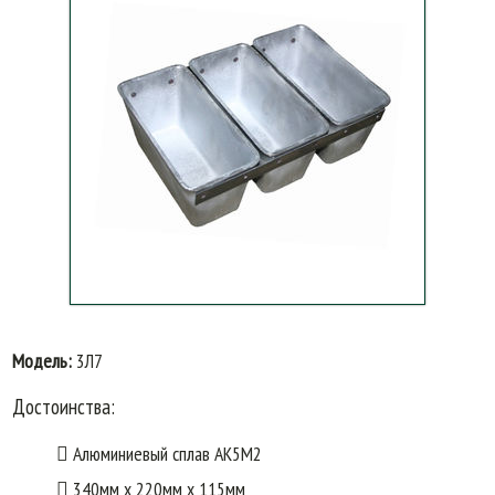
Модель:
3Л7
Достоинства:
Алюминиевый сплав АК5М2
340мм х 220мм х 115мм