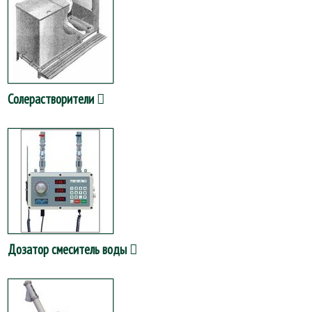
Солерастворители
Дозатор смеситель воды