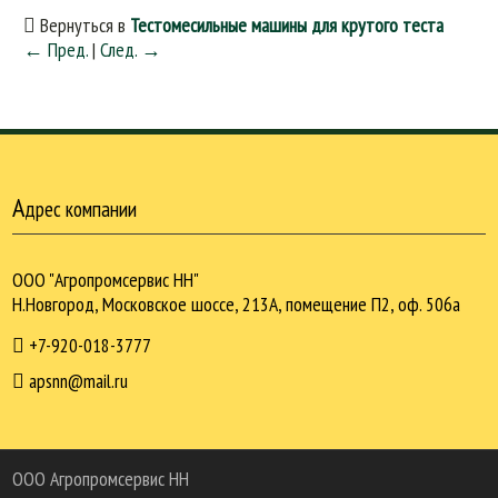
Вернуться в
Тестомесильные машины для крутого теста
← Пред.
|
След. →
А
дрес компании
ООО "Агропромсервис НН"
Н.Новгород, Московское шоссе, 213А, помещение П2, оф. 506а
+7-920-018-3777
apsnn@mail.ru
ООО Агропромcервис НН