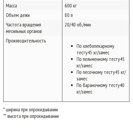
Масса
600 кг
Объем дежи
80 л
Частота вращения
20/40 об./мин
месильных органов
Производительность
По хлебопекарному
тесту45 кг/замес
По пельменному тесту45
кг/замес
По песочному тесту45 кг/
замес
По бараночному тесту40
кг/замес
* ширина при опрокидывании
** высота при опрокидывании