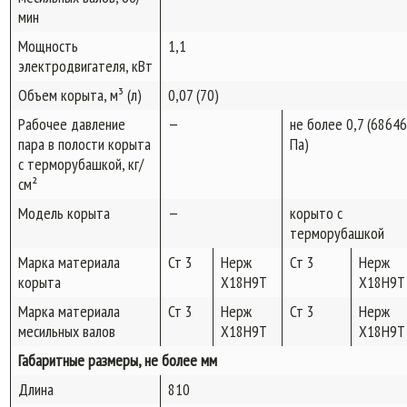
мин
Мощность
1,1
электродвигателя, кВт
Объем корыта, м³ (л)
0,07 (70)
Рабочее давление
—
не более 0,7 (6864
пара в полости корыта
Па)
с терморубашкой, кг/
см²
Модель корыта
—
корыто с
терморубашкой
Марка материала
Ст 3
Нерж
Ст 3
Нерж
корыта
Х18Н9Т
Х18Н9Т
Марка материала
Ст 3
Нерж
Ст 3
Нерж
месильных валов
Х18Н9Т
Х18Н9Т
Габаритные размеры, не более мм
Длина
810