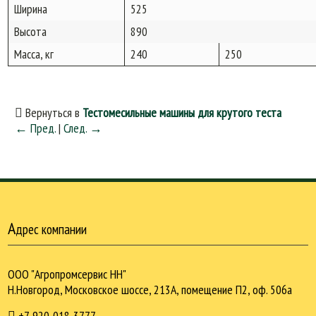
Ширина
525
Высота
890
Масса, кг
240
250
Вернуться в
Тестомесильные машины для крутого теста
← Пред.
|
След. →
А
дрес компании
ООО "Агропромсервис НН"
Н.Новгород, Московское шоссе, 213А, помещение П2, оф. 506а
+7-920-018-3777