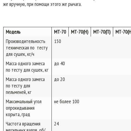
же вручную, при помощи этого же рычага.
Модель
МТ-70
МТ-70(Н)
МТ-70(П)
МТ-70(
Производительность
150
техническая по тесту
для сушек, кг/ч
Масса одного замеса
до 40
по тесту для сушек, кг
Масса одного замеса
до 20
по тесту для
пельменей, кг
Максимальный угол
не более 100
опрокидывания
корыта, град
Частота вращения
24
месильных валов, об/