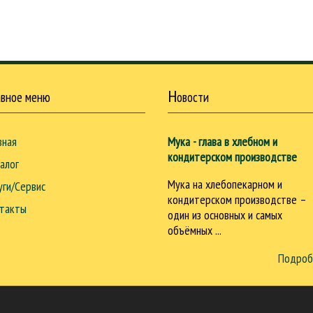
Н
авное меню
овости
вная
Мука - глава в хлебном и
кондитерском производстве
алог
Мука на хлебопекарном и
уги/Сервис
кондитерском производстве –
такты
один из основных и самых
объёмных ...
Подроб