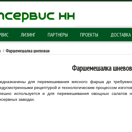
РВИС
ЛИЗИНГ
ПАРТНЕРЫ
ПРОЕКТЫ
ДОСТАВКА
и
Фаршемешалка шневовая
Фаршемешалка шневов
едназначены для перемешивания мясного фарша до требуемой
едусмотренными рецептурой и технологическим процессом изгот
пешно используется и для перемешивания овощных салатов н
нсервных заводах.