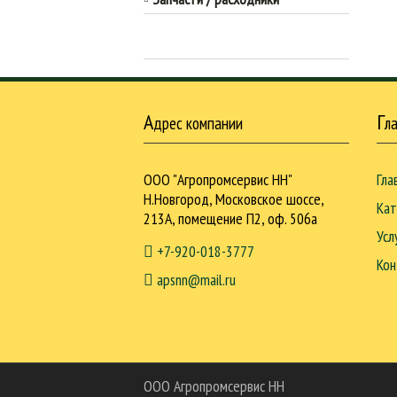
А
Г
дрес компании
л
ООО "Агропромсервис НН"
Гла
Н.Новгород, Московское шоссе,
Кат
213А, помещение П2, оф. 506а
Усл
+7-920-018-3777
Кон
apsnn@mail.ru
ООО Агропромcервис НН