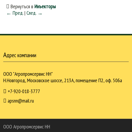
Вернуться в
Инъекторы
← Пред.
|
След. →
А
дрес компании
ООО "Агропромсервис НН"
Н.Новгород, Московское шоссе, 213А, помещение П2, оф. 506а
+7-920-018-3777
apsnn@mail.ru
ООО Агропромcервис НН