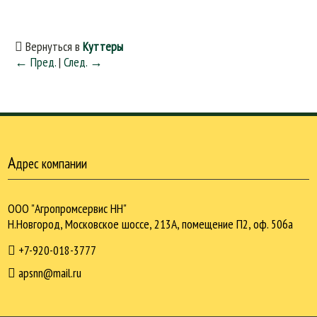
Вернуться в
Куттеры
← Пред.
|
След. →
А
дрес компании
ООО "Агропромсервис НН"
Н.Новгород, Московское шоссе, 213А, помещение П2, оф. 506а
+7-920-018-3777
apsnn@mail.ru