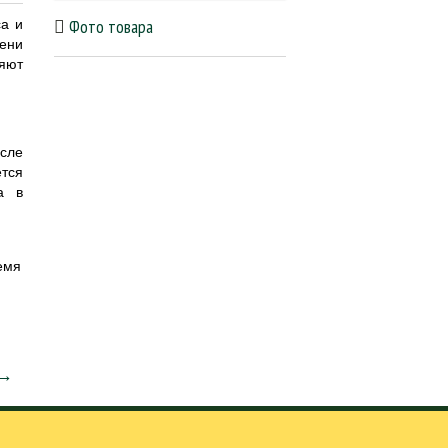
Фото товара
са и
ени
яют
осле
ется
а в
емя
 →