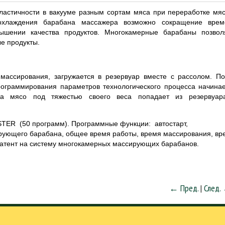
ластичности в вакууме разным сортам мяса при переработке мя
 охлаждения барабана массажера возможно сокращение врем
ышении качества продуктов. Многокамерные барабаны позвол
е продукты.
массирования, загружается в резервуар вместе с рассолом. П
рограммирования параметров технологического процесса начина
жа мясо под тяжестью своего веса попадает из резервуар
TER (50 программ). Программные функции: автостарт,
ующего барабана, общее время работы, время массирования, вр
 Патент на систему многокамерных массирующих барабанов.
← Пред.
|
След.