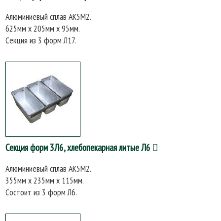
Алюминиевый сплав АК5М2.
625мм х 205мм х 95мм.
Секция из 3 форм Л17.
Секция форм 3Л6, хлебопекарная литые Л6
Алюминиевый сплав АК5М2.
355мм х 235мм х 115мм.
Состоит из 3 форм Л6.