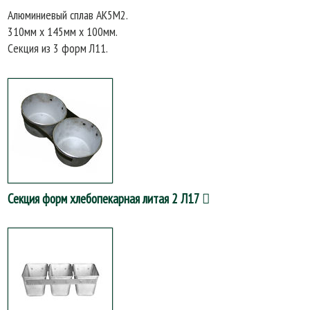
Алюминиевый сплав АК5М2.
310мм х 145мм х 100мм.
Секция из 3 форм Л11.
Секция форм хлебопекарная литая 2 Л17