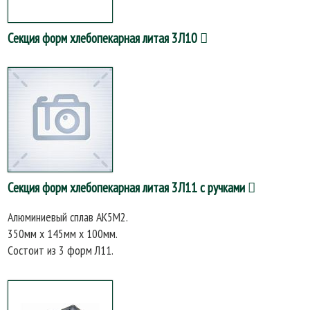
Секция форм хлебопекарная литая 3Л10
Секция форм хлебопекарная литая 3Л11 с ручками
Алюминиевый сплав АК5М2.
350мм х 145мм х 100мм.
Состоит из 3 форм Л11.