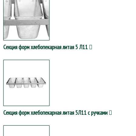
Секция форм хлебопекарная литая 5 Л11
Секция форм хлебопекарная литая 5Л11 с ручками