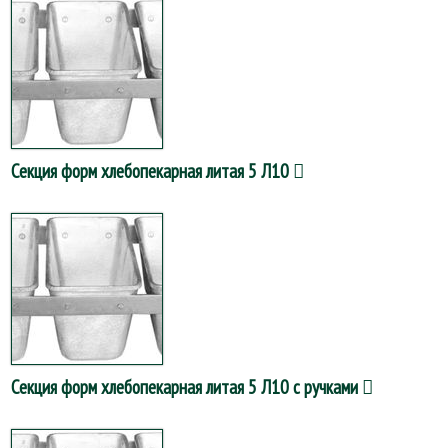
Секция форм хлебопекарная литая 5 Л10
Секция форм хлебопекарная литая 5 Л10 с ручками