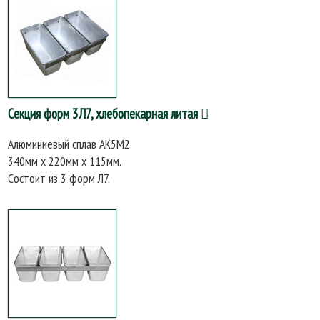
Секция форм 3Л7, хлебопекарная литая
Алюминиевый сплав АК5М2.
340мм х 220мм х 115мм.
Состоит из 3 форм Л7.