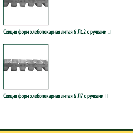
Секция форм хлебопекарная литая 6 Л12 с ручками
Секция форм хлебопекарная литая 6 Л7 с ручками