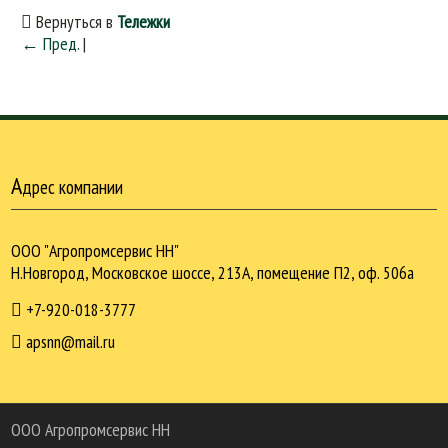
Вернуться в
Тележки
← Пред.
|
А
дрес компании
ООО "Агропромсервис НН"
Н.Новгород, Московское шоссе, 213А, помещение П2, оф. 506а
+7-920-018-3777
apsnn@mail.ru
ООО Агропромcервис НН