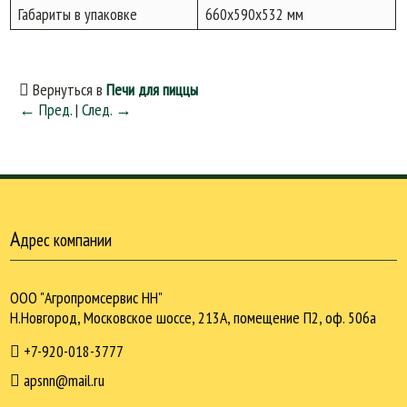
Габариты в упаковке
660х590х532 мм
Вернуться в
Печи для пиццы
← Пред.
|
След. →
А
дрес компании
ООО "Агропромсервис НН"
Н.Новгород, Московское шоссе, 213А, помещение П2, оф. 506а
+7-920-018-3777
apsnn@mail.ru